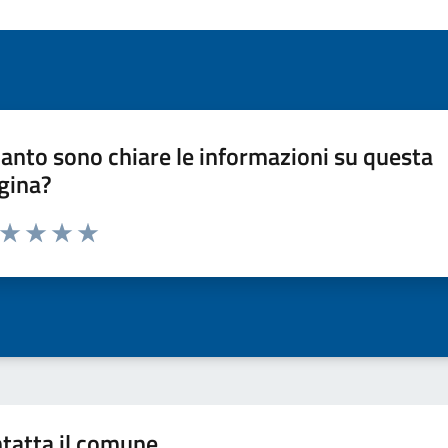
anto sono chiare le informazioni su questa
gina?
a da 1 a 5 stelle la pagina
ta 1 stelle su 5
Valuta 2 stelle su 5
Valuta 3 stelle su 5
Valuta 4 stelle su 5
Valuta 5 stelle su 5
tatta il comune