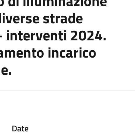
o di illuminazione
diverse strade
- interventi 2024.
amento incarico
e.
Date