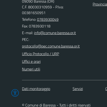
09090 Baressa (OR)
Provincia
C.F. 80030310959 - P.Iva:
00381650951
Telefono:
0783930049
Fax: 0783930118
E-mail:
PEC:
Ufficio Protocollo / URP
Uffici e orari
Numeri utili
Dati monitoraggio
Servizi
C
© Comune di Baressa - Tutti i diritti riservati