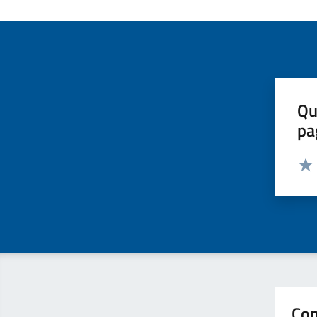
Qu
pa
Valut
Valu
Con