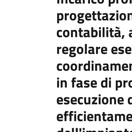
progettazion
contabilità,
regolare ese
coordinamen
in fase di p
esecuzione d
efficientam