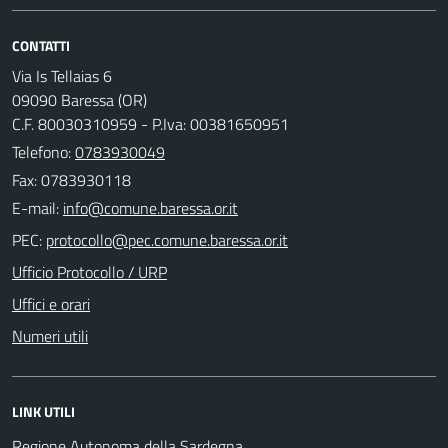
CONTATTI
Via Is Tellaias 6
09090 Baressa (OR)
C.F. 80030310959 - P.Iva: 00381650951
Telefono:
0783930049
Fax: 0783930118
E-mail:
PEC:
Ufficio Protocollo / URP
Uffici e orari
Numeri utili
LINK UTILI
Regione Autonoma della Sardegna