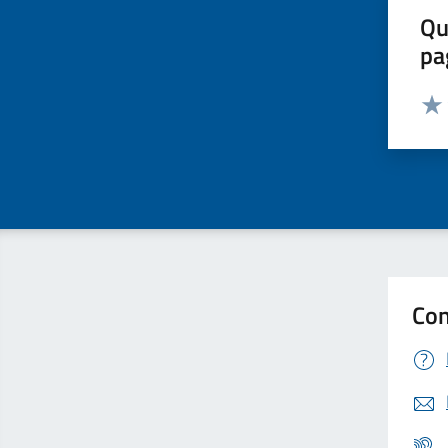
Qu
pa
Valut
Valu
Con