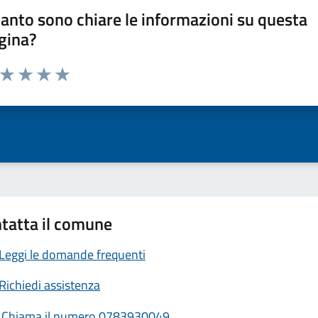
anto sono chiare le informazioni su questa
gina?
a da 1 a 5 stelle la pagina
ta 1 stelle su 5
Valuta 2 stelle su 5
Valuta 3 stelle su 5
Valuta 4 stelle su 5
Valuta 5 stelle su 5
tatta il comune
Leggi le domande frequenti
Richiedi assistenza
Chiama il numero 0783930049