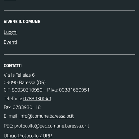
VIVERE IL COMUNE
Luoghi
Eventi
CONTATTI
Via Is Tellaias 6
09090 Baressa (OR)
C.F. 80030310959 - P.Iva: 00381650951
Telefono:
0783930049
Fax: 0783930118
E-mail:
PEC:
Ufficio Protocollo / URP