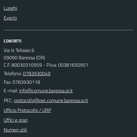
Luoghi
Eventi
CONTATTI
Via Is Tellaias 6
09090 Baressa (OR)
C.F. 80030310959 - P.Iva: 00381650951
Telefono:
0783930049
Fax: 0783930118
E-mail:
PEC:
Ufficio Protocollo / URP
Uffici e orari
Numeri utili