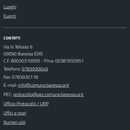
Luoghi
Eventi
CONTATTI
Via Is Tellaias 6
09090 Baressa (OR)
C.F. 80030310959 - P.Iva: 00381650951
Telefono:
0783930049
Fax: 0783930118
E-mail:
PEC:
Ufficio Protocollo / URP
Uffici e orari
Numeri utili