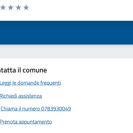
a da 1 a 5 stelle la pagina
ta 1 stelle su 5
Valuta 2 stelle su 5
Valuta 3 stelle su 5
Valuta 4 stelle su 5
Valuta 5 stelle su 5
tatta il comune
Leggi le domande frequenti
Richiedi assistenza
Chiama il numero 0783930049
Prenota appuntamento