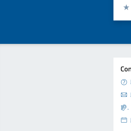
Valut
Valu
Con