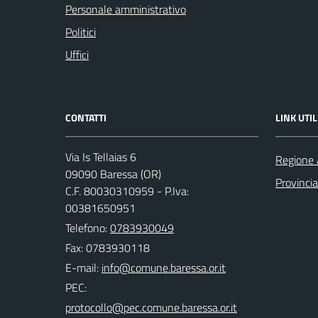
Personale amministrativo
Politici
Uffici
CONTATTI
LINK UTIL
Via Is Tellaias 6
Regione 
09090 Baressa (OR)
Provincia
C.F. 80030310959 - P.Iva:
00381650951
Telefono:
0783930049
Fax: 0783930118
E-mail:
PEC: