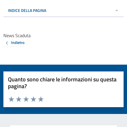
INDICE DELLA PAGINA
News Scaduta
Indietro
Quanto sono chiare le informazioni su questa
pagina?
Valuta da 1 a 5 stelle la pagina
Valuta 1 stelle su 5
Valuta 2 stelle su 5
Valuta 3 stelle su 5
Valuta 4 stelle su 5
Valuta 5 stelle su 5